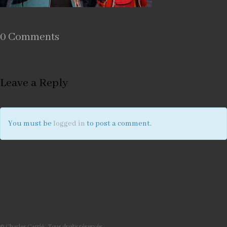
0 Comments
Leave a Reply
You must be
logged in
to post a comment.
© Charles Carrié - Tous droits réservés