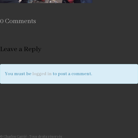
0 Comments
Leave a Reply
You must be
logged in
to post a comment.
© Charles Carrié - Tous droits réservés